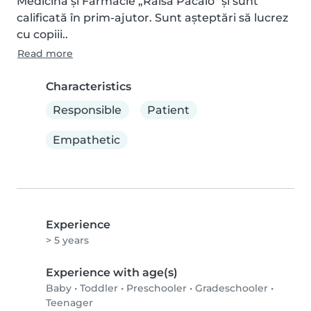
Medicină și Farmacie „Raisa Pacalo" și sunt 
calificată în prim-ajutor. Sunt așteptări să lucrez 
cu copiii..
Read more
Characteristics
Responsible
Patient
Empathetic
Experience
> 5 years
Experience with age(s)
Baby
•
Toddler
•
Preschooler
•
Gradeschooler
•
Teenager