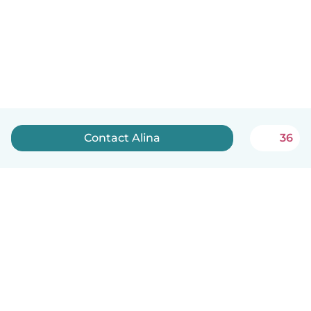
Contact Alina
36
English
How it works
Help
Terms & Privacy
Pricing