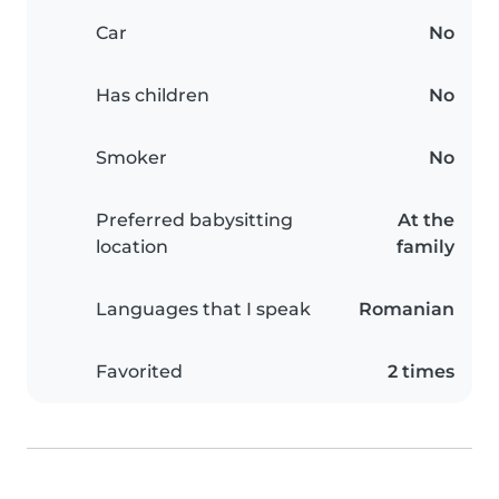
Car
No
Has children
No
Smoker
No
Preferred babysitting
At the
location
family
Languages that I speak
Romanian
Favorited
2 times