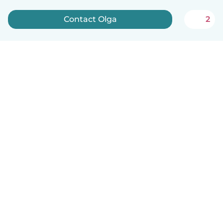
Contact Olga
2
English
How it works
Help
Terms & Privacy
Pricing
Company details
Babysits for Work
Community standards