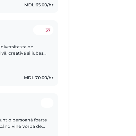
MDL 65.00/hr
37
Universitatea de
vă, creativă și iubesc
un student o ocupație
MDL 70.00/hr
sunt o persoană foarte
i când vine vorba de
cu cei mici și consider