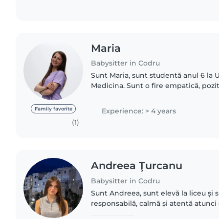
Maria
Babysitter in Codru
Sunt Maria, sunt studentă anul 6 la 
Medicina. Sunt o fire empatică, poziti
prin joc să cuceresc copiii. Pentru 
în plus..
Family favorite
Experience: > 4 years
(1)
Andreea Ţurcanu
Babysitter in Codru
Sunt Andreea, sunt elevă la liceu și 
responsabilă, calmă și atentă atunc
copii. Îmi place mult să petrec timp 