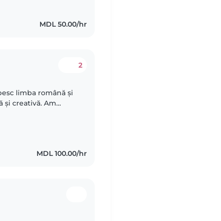
MDL 50.00/hr
2
rbesc limba română și
ă și creativă. Am
toate vârstele, de la
MDL 100.00/hr