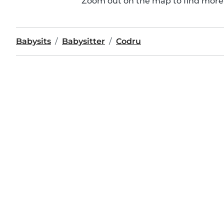
Zoom out on the map to find more 
Babysits
Babysitter
Codru