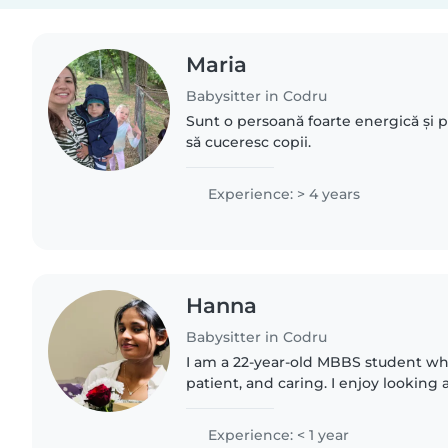
Maria
Babysitter in Codru
Sunt o persoană foarte energică și po
să cuceresc copii.
Experience: > 4 years
Hanna
Babysitter in Codru
I am a 22-year-old MBBS student who
patient, and caring. I enjoy looking 
creating a safe, friendly, and positi
them. I am reliable,..
Experience: < 1 year