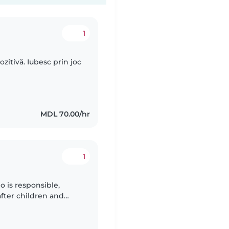
1
zitivă. Iubesc prin joc
MDL 70.00/hr
1
 is responsible,
after children and
ve environment for