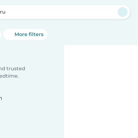
ru
More filters
ind trusted
bedtime.
n