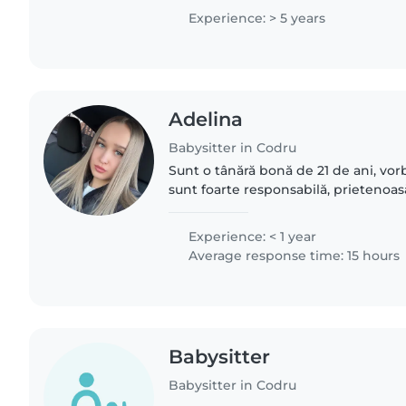
că..
Experience: > 5 years
Adelina
Babysitter in Codru
Sunt o tânără bonă de 21 de ani, vo
sunt foarte responsabilă, prietenoas
experiență de îngrijire a copiilor de 
bebeluși..
Experience: < 1 year
Average response time: 15 hours
Babysitter
Babysitter in Codru