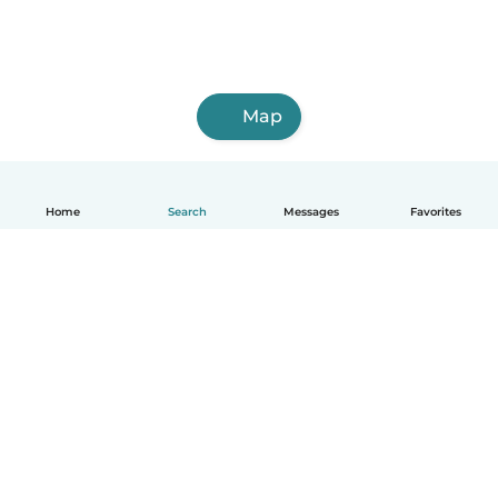
Map
Home
Search
Messages
Favorites
English
How it works
Help
Terms & Privacy
Pricing
Company details
Babysits for Work
Community standards