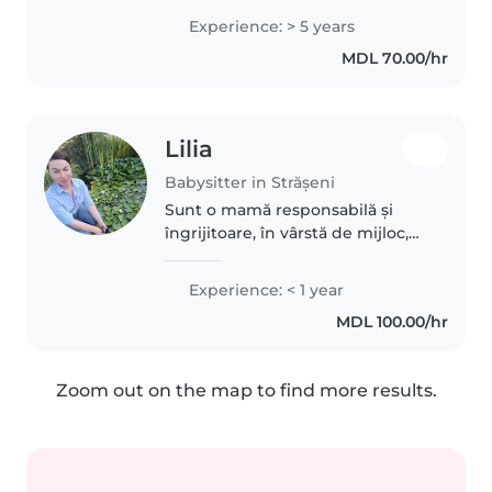
vârstele.Îmi place să desen, să fac
Experience: > 5 years
lucruri manuale și să cânt
MDL 70.00/hr
împreună cu experiență cu..
Lilia
Babysitter in Strășeni
Sunt o mamă responsabilă și
îngrijitoare, în vârstă de mijloc,
care are experiență cu copii în
vârstă de 3 ani. Sunt călduroasă,
Experience: < 1 year
empatică și îmi place să citesc
MDL 100.00/hr
povești copiilor. Sunt..
Zoom out on the map to find more results.