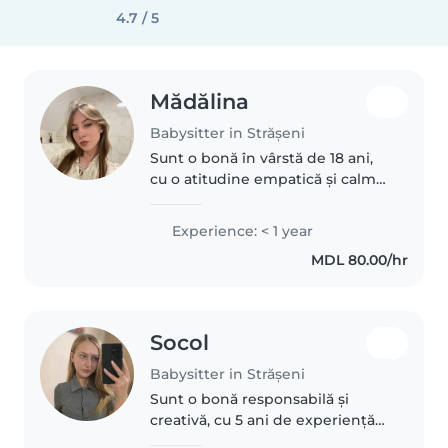
4.7 / 5
Mădălina
Babysitter in Strășeni
Sunt o bonă în vârstă de 18 ani,
cu o atitudine empatică și calmă,
dedicată îngrijirii copiilor. Am
experiență cu copii de toate
Experience: < 1 year
vârstele,. Îmi place să desenez, să
MDL 80.00/hr
cânt și să mă joc..
Socol
Babysitter in Strășeni
Sunt o bonă responsabilă și
creativă, cu 5 ani de experiență
în îngrijirea copiilor de toate