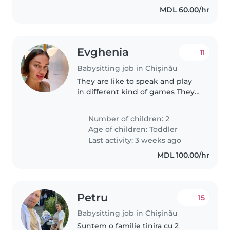
MDL 60.00/hr
Evghenia
11
Babysitting job in Chișinău
They are like to speak and play
in different kind of games They
gonna ask you a many questions
and will be happy if you will
Number of children: 2
explain all them interested
Age of children:
Toddler
Last activity: 3 weeks ago
MDL 100.00/hr
Petru
15
Babysitting job in Chișinău
Suntem o familie tinira cu 2