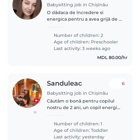
Babysitting job in Chișinău
O dădaca de încredere si
energica pentru a avea grijă de 2
copilași.
Number of children: 2
Age of children:
Preschooler
Last activity: 3 weeks ago
MDL 80.00/hr
Sanduleac
6
Babysitting job in Chișinău
Căutăm o bonă pentru copilul
nostru de 2 ani, un copil energic
(1)
și jucăuș. Ne-ar plăcea să găsim o
persoană de încredere care să se
Number of children: 1
ocupe de el în timp ce suntem
Age of children:
Toddler
plecați. Copilul nostru..
Last activity: yesterday