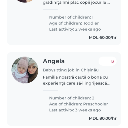
grădiniță îmi plac copii jocurile și
sunt foarte energic
Number of children: 1
Age of children:
Toddler
Last activity: 2 weeks ago
MDL 60.00/hr
Angela
13
Babysitting job in Chișinău
Familia noastră caută o bonă cu
experiență care să-i îngrijească
pe cei doi copii de grădiniță,
energici și comunicativi.
Number of children: 2
Preferăm cineva care vorbește
Age of children:
Preschooler
română și care este la fel de..
Last activity: 3 weeks ago
MDL 80.00/hr