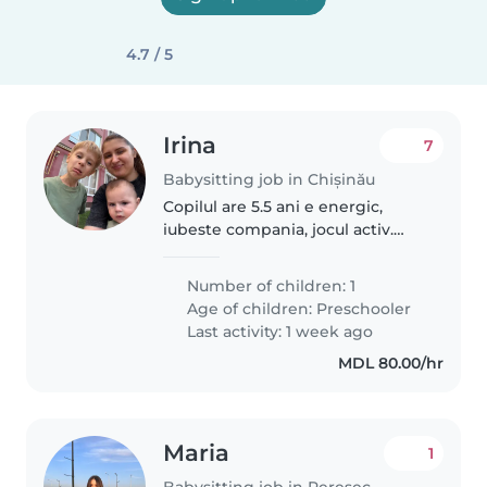
4.7 / 5
Irina
7
Babysitting job in Chișinău
Copilul are 5.5 ani e energic,
iubeste compania, jocul activ.
Avem linga casa teren de joaca,
Panda Kids. Copilul vorbeste
Number of children: 1
limba rusa, dar este in grupa
Age of children:
Preschooler
romana la gradinita. Este cam..
Last activity: 1 week ago
MDL 80.00/hr
Maria
1
Babysitting job in Peresecina