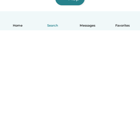
Home
Search
Messages
Favorites
English
How it works
Help
Terms & Privacy
Pricing
Company details
Babysits for Work
Community standards