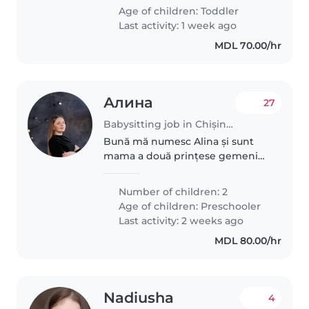
вечерам в будние дни . Опыта с
Age of children:
Toddler
нянями ещё нет. Очень
Last activity: 1 week ago
активный ребёнок ,..
MDL 70.00/hr
Алина
27
Babysitting job in Chișinău
Bună mă numesc Alina și sunt
mama a două prințese gemeni
de 5 ani . Fetele sunt dornice de
a învăța ceva nou și forțe active .
Number of children: 2
Age of children:
Preschooler
Last activity: 2 weeks ago
MDL 80.00/hr
Nadiusha
4