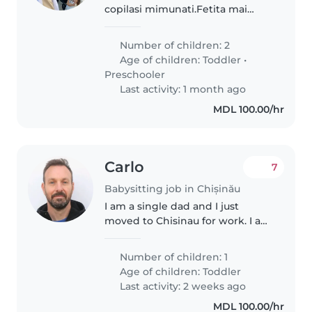
copilasi mimunati.Fetita mai
mare de 3 ani si fetita mica de 0
ani Avem nevoie de o bona care
Number of children: 2
sa se joace cu fetita mai mare si
Age of children:
Toddler
•
sa aiba grija de asta mica..
Preschooler
Last activity: 1 month ago
MDL 100.00/hr
Carlo
7
Babysitting job in Chișinău
I am a single dad and I just
moved to Chisinau for work. I am
looking for a wonderful
babysitter for an energetic and
Number of children: 1
affectionate four-year-old boy.
Age of children:
Toddler
My son speaks Italian, Turkish..
Last activity: 2 weeks ago
MDL 100.00/hr