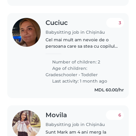
Cuciuc
3
Babysitting job in Chișinău
Cel mai mult am nevoie de o
persoana care sa stea cu copilul
mai mic cind el nu poate merge
la gradinita pe motiv de boala. in
Number of children: 2
rest copiii sunt la scoala si la
Age of children:
gradinita e neboie doar..
Gradeschooler
•
Toddler
Last activity: 1 month ago
MDL 60.00/hr
Movila
6
Babysitting job in Chișinău
Sunt Mark am 4 ani merg la