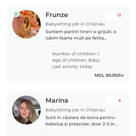
Frunze
12
Babysitting job in Chișinău
Suntem parinti tineri si grijulii, o
iubim foarte mult pe fetita
noastra de asta tinem mult ca
bona sa fie o persoana grijulie
Number of children: 1
atenta si sai sustina curiozitatea
Age of children:
Baby
si nevoia de a afla..
Last activity: today
MDL 90.00/hr
Marina
6
Babysitting job in Chișinău
Sunt în căutare de bona pentru
bebeluș și preșcolar, doar 2-3 ore
1 data pe săptămână.