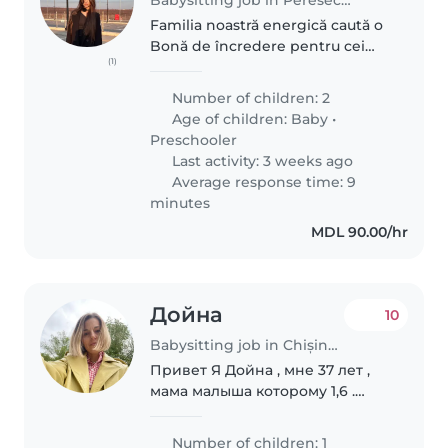
Familia noastră energică caută o
Bonă de încredere pentru cei
(1)
doi copii ai noștri – un bebeluș
de 2 luni și un copilaș de 5 ani.
Number of children: 2
Dorim pe cineva care să poată
Age of children:
Baby
•
veni la noi acasă.
Preschooler
Last activity: 3 weeks ago
Average response time: 9
minutes
MDL 90.00/hr
Дойна
10
Babysitting job in Chișinău
Привет Я Дойна , мне 37 лет ,
мама малыша которому 1,6 .
Ищу няню по часам , в
выходные дни , возможно и по
Number of children: 1